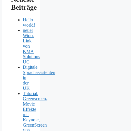
Beiträge
Hello
world!
neuer
Wipo-
Link
von
KMA
Solutions
UG
Digitale
Sprachassistenten
in
der
UK
Tutorial:
Greenscreen-
Movie
Effekte
mit
Keynote,
GreenScreen
(Do