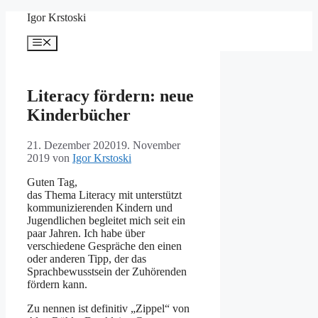
Zum
Igor Krstoski
Inhalt
springen
Menü
Literacy fördern: neue
Kinderbücher
21. Dezember 2020
19. November
2019
von
Igor Krstoski
Guten Tag,
das Thema Literacy mit unterstützt
kommunizierenden Kindern und
Jugendlichen begleitet mich seit ein
paar Jahren. Ich habe über
verschiedene Gespräche den einen
oder anderen Tipp, der das
Sprachbewusstsein der Zuhörenden
fördern kann.
Zu nennen ist definitiv „Zippel“ von