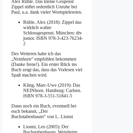
Alex Rühle. Das kleine Gespenst
Zippel stiftet ordentlich Unruhe bei
Paul, u.a. dank vieler Wortspielereien.
Rühle, Alex (2018): Zippel das
wirklich wahre
Schlossgespenst. München: dtv
junior. ISBN 978-3-423-76234-
2
Des Weiteren habe ich das
„Neinhorn“ empfohlen bekommen
(Danke Irene!). Ein erster Blick ins
Buch zeigt das, dass das Vorlesen viel
Spaß machen wird.
Kling, Marc-Uwe (2019): Das
NEINhorn. Hamburg: Carlsen.
ISBN 978-3-551-51841-5
Dann noch ein Buch, eventuell bei
euch bekannt, „Der
Buchstabenbaum“ von L. Lionni
Lionni, Leo (2005): Der
Buchstabenbaum. Weinheim: