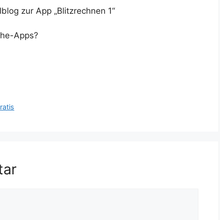
log zur App „Blitzrechnen 1“
athe-Apps?
ratis
tar