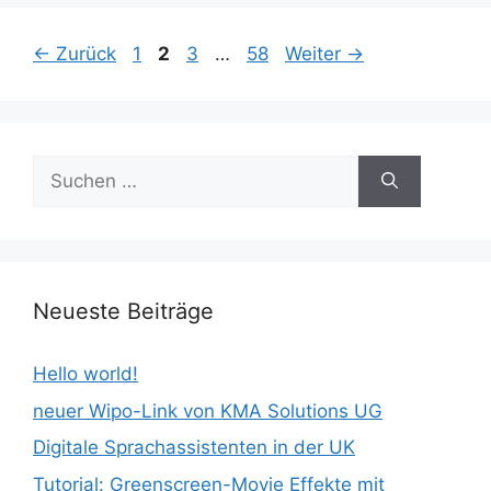
Seite
Seite
Seite
Seite
←
Zurück
1
2
3
…
58
Weiter
→
Suchen
nach:
Neueste Beiträge
Hello world!
neuer Wipo-Link von KMA Solutions UG
Digitale Sprachassistenten in der UK
Tutorial: Greenscreen-Movie Effekte mit