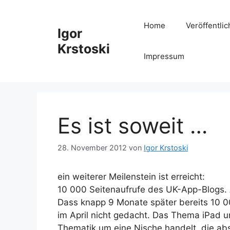
Zum
Inhalt
Home
Veröffentli
Igor
springen
Krstoski
Impressum
Es ist soweit …
28. November 2012
von
Igor Krstoski
ein weiterer Meilenstein ist erreicht:
10 000 Seitenaufrufe des UK-App-Blogs. 
Dass knapp 9 Monate später bereits 10 00
im April nicht gedacht. Das Thema iPad u
Thematik um eine Nische handelt, die abs