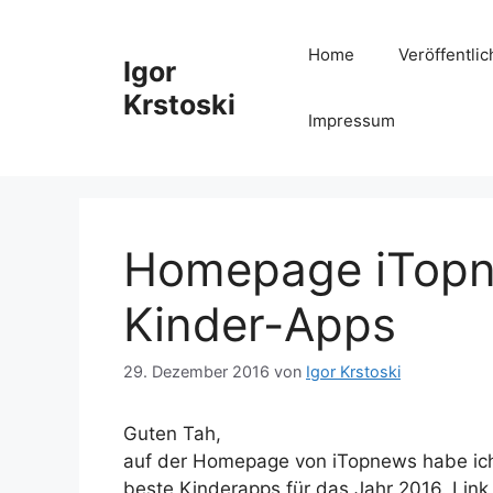
Zum
Inhalt
Home
Veröffentli
Igor
springen
Krstoski
Impressum
Homepage iTopn
Kinder-Apps
29. Dezember 2016
von
Igor Krstoski
Guten Tah,
auf der Homepage von iTopnews habe ich 
beste Kinderapps für das Jahr 2016. Lin