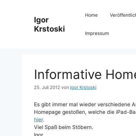
Zum
Inhalt
Home
Veröffentli
Igor
springen
Krstoski
Impressum
Informative Hom
25. Juli 2012
von
Igor Krstoski
Es gibt immer mal wieder verschiedene An
Homepage gestoßen, welche die iPad-Basi
hier
.
Viel Spaß beim Stöbern.
Igor