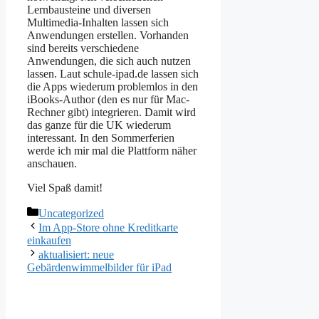
Lernbausteine und diversen
Multimedia-Inhalten lassen sich
Anwendungen erstellen. Vorhanden
sind bereits verschiedene
Anwendungen, die sich auch nutzen
lassen. Laut schule-ipad.de lassen sich
die Apps wiederum problemlos in den
iBooks-Author (den es nur für Mac-
Rechner gibt) integrieren. Damit wird
das ganze für die UK wiederum
interessant. In den Sommerferien
werde ich mir mal die Plattform näher
anschauen.
Viel Spaß damit!
Kategorien
Uncategorized
Im App-Store ohne Kreditkarte
einkaufen
aktualisiert: neue
Gebärdenwimmelbilder für iPad