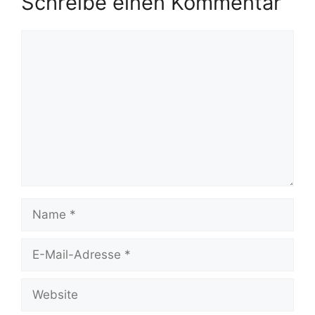
Schreibe einen Kommentar
Kommentar
Name
E-
Mail-
Adresse
Website