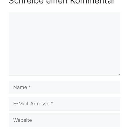
Schreibe einen Kommentar
Kommentar
Name
E-
Mail-
Adresse
Website