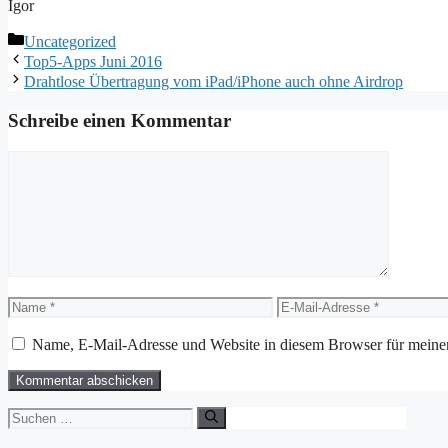
Igor
Kategorien
Uncategorized
Top5-Apps Juni 2016
Drahtlose Übertragung vom iPad/iPhone auch ohne Airdrop
Schreibe einen Kommentar
Kommentar
Name
E-
Mail-
Adresse
Name, E-Mail-Adresse und Website in diesem Browser für meine
Suchen
nach: