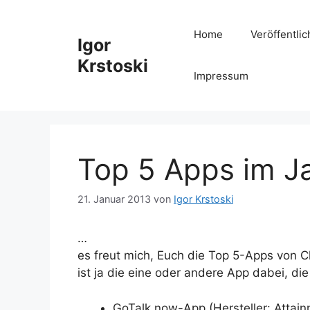
Zum
Inhalt
Home
Veröffentli
Igor
springen
Krstoski
Impressum
Top 5 Apps im J
21. Januar 2013
von
Igor Krstoski
…
es freut mich, Euch die Top 5-Apps von Cl
ist ja die eine oder andere App dabei, die
GoTalk now-App (Hersteller: Attainm