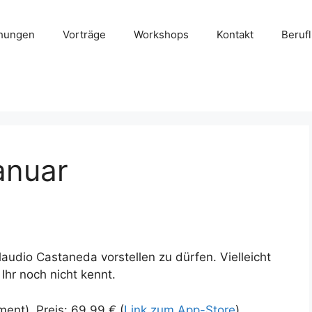
chungen
Vorträge
Workshops
Kontakt
Beruf
anuar
audio Castaneda vorstellen zu dürfen. Vielleicht
 Ihr noch nicht kennt.
ent), Preis: 69,99 € (
Link zum App-Store
)