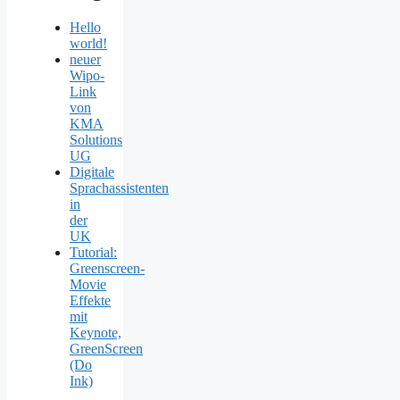
Hello
world!
neuer
Wipo-
Link
von
KMA
Solutions
UG
Digitale
Sprachassistenten
in
der
UK
Tutorial:
Greenscreen-
Movie
Effekte
mit
Keynote,
GreenScreen
(Do
Ink)
…